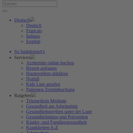
Deutsch
Deutsch
Français
Italiano
English
So funktioniert's
Services
Arzttermin online buchen
Rezept anfragen
Hautproblem abklären
Notfall
Kids Line anrufen
Patienten-Terminbuchung
Ratgeber
Telemedizin Medgate
Gesundheit am Arbeitsplatz
Gesundheitsmythen unter der Lupe
Gesundheitstipps und Prävention
Kinder- und Familiengesundheit
Krankheiten A-Z
Telemedizin