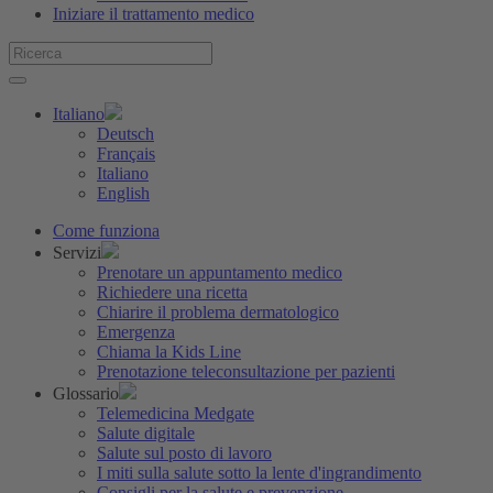
Iniziare il trattamento medico
Italiano
Deutsch
Français
Italiano
English
Come funziona
Servizi
Prenotare un appuntamento medico
Richiedere una ricetta
Chiarire il problema dermatologico
Emergenza
Chiama la Kids Line
Prenotazione teleconsultazione per pazienti
Glossario
Telemedicina Medgate
Salute digitale
Salute sul posto di lavoro
I miti sulla salute sotto la lente d'ingrandimento
Consigli per la salute e prevenzione