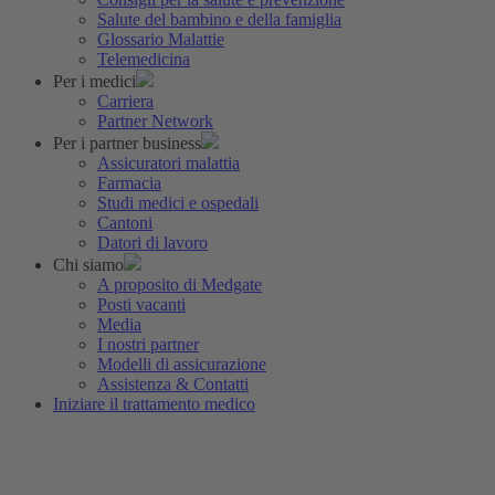
Salute del bambino e della famiglia
Glossario Malattie
Telemedicina
Per i medici
Carriera
Partner Network
Per i partner business
Assicuratori malattia
Farmacia
Studi medici e ospedali
Cantoni
Datori di lavoro
Chi siamo
A proposito di Medgate
Posti vacanti
Media
I nostri partner
Modelli di assicurazione
Assistenza & Contatti
Iniziare il trattamento medico