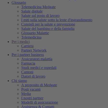
Glossario
Telemedicina Medgate
Salute digitale
Salute sul posto di lavoro
I miti sulla salute sotto la lente d'ingrandimento
Consigli per la salute e prevenzione
Salute del bambino e della famiglia
Glossario Malattie
Telemedicina
Per i medici
Carriera
Partner Network
Per i partner business
Assicuratori malattia
Farmacia
Studi medici e ospedali
Cantoni
Datori di lavoro
Chi siamo
A proposito di Medgate
Posti vacanti
Media
I nostri partner
Modelli di assicurazione
Assistenza & Contatti