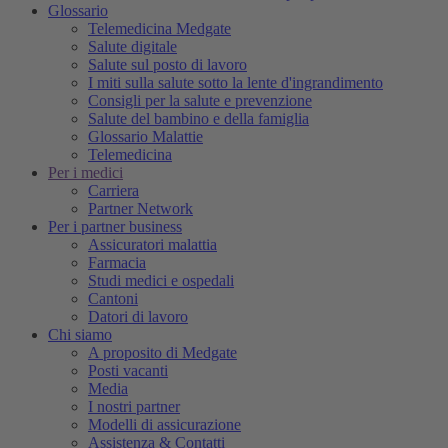
Glossario
Telemedicina Medgate
Salute digitale
Salute sul posto di lavoro
I miti sulla salute sotto la lente d'ingrandimento
Consigli per la salute e prevenzione
Salute del bambino e della famiglia
Glossario Malattie
Telemedicina
Per i medici
Carriera
Partner Network
Per i partner business
Assicuratori malattia
Farmacia
Studi medici e ospedali
Cantoni
Datori di lavoro
Chi siamo
A proposito di Medgate
Posti vacanti
Media
I nostri partner
Modelli di assicurazione
Assistenza & Contatti