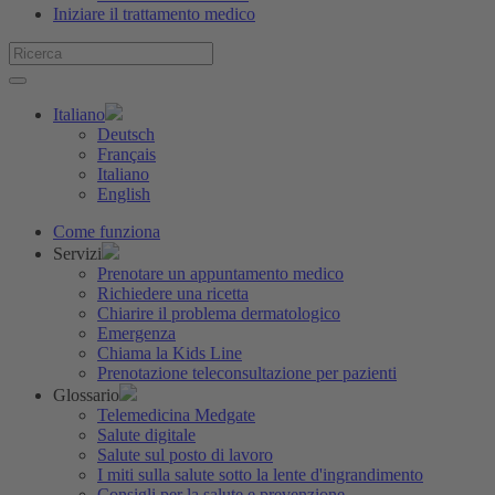
Iniziare il trattamento medico
Italiano
Deutsch
Français
Italiano
English
Come funziona
Servizi
Prenotare un appuntamento medico
Richiedere una ricetta
Chiarire il problema dermatologico
Emergenza
Chiama la Kids Line
Prenotazione teleconsultazione per pazienti
Glossario
Telemedicina Medgate
Salute digitale
Salute sul posto di lavoro
I miti sulla salute sotto la lente d'ingrandimento
Consigli per la salute e prevenzione