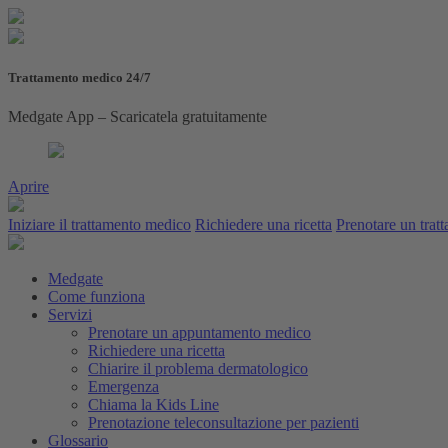
Trattamento medico 24/7
Medgate App – Scaricatela gratuitamente
Aprire
Iniziare il trattamento medico
Richiedere una ricetta
Prenotare un trat
Medgate
Come funziona
Servizi
Prenotare un appuntamento medico
Richiedere una ricetta
Chiarire il problema dermatologico
Emergenza
Chiama la Kids Line
Prenotazione teleconsultazione per pazienti
Glossario