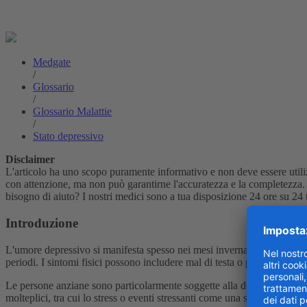
Medgate
/
Glossario
/
Glossario Malattie
/
Stato depressivo
Disclaimer
L'articolo ha uno scopo puramente informativo e non deve essere utiliz
con attenzione, ma non può garantirne l'accuratezza e la completezza.
bisogno di aiuto? I nostri medici sono a tua disposizione 24 ore su 24
Introduzione
L'umore depressivo si manifesta spesso nei mesi invernali, quando le gi
periodi. I sintomi fisici possono includere mal di testa o problemi gastr
Le persone anziane sono particolarmente soggette alla depressione. Anc
molteplici, tra cui lo stress o eventi stressanti come una separazione o