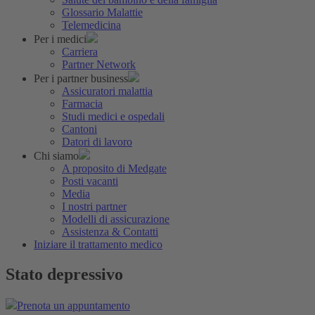
Glossario Malattie
Telemedicina
Per i medici
Carriera
Partner Network
Per i partner business
Assicuratori malattia
Farmacia
Studi medici e ospedali
Cantoni
Datori di lavoro
Chi siamo
A proposito di Medgate
Posti vacanti
Media
I nostri partner
Modelli di assicurazione
Assistenza & Contatti
Iniziare il trattamento medico
Stato depressivo
Prenota un appuntamento