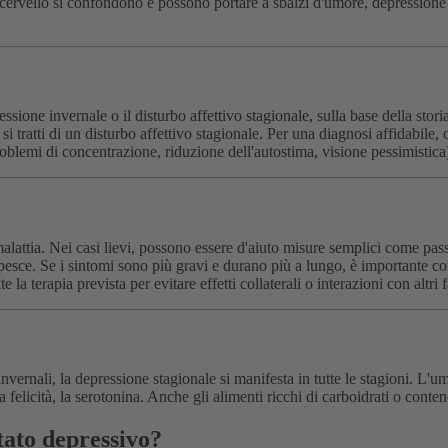
 cervello si confondono e possono portare a sbalzi d'umore, depressione 
one invernale o il disturbo affettivo stagionale, sulla base della storia c
si tratti di un disturbo affettivo stagionale. Per una diagnosi affidabile
roblemi di concentrazione, riduzione dell'autostima, visione pessimistica
alattia. Nei casi lievi, possono essere d'aiuto misure semplici come passeg
 pesce. Se i sintomi sono più gravi e durano più a lungo, è importante c
la terapia prevista per evitare effetti collaterali o interazioni con altri 
vernali, la depressione stagionale si manifesta in tutte le stagioni. L'u
lla felicità, la serotonina. Anche gli alimenti ricchi di carboidrati o cont
tato depressivo?