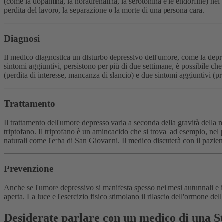
(come la dopamina, la noradrenalina, la serotonina e le endorfine) nel
perdita del lavoro, la separazione o la morte di una persona cara.
Diagnosi
Il medico diagnostica un disturbo depressivo dell'umore, come la depressi
sintomi aggiuntivi, persistono per più di due settimane, è possibile che 
(perdita di interesse, mancanza di slancio) e due sintomi aggiuntivi (p
Trattamento
Il trattamento dell'umore depresso varia a seconda della gravità della m
triptofano. Il triptofano è un aminoacido che si trova, ad esempio, nel
naturali come l'erba di San Giovanni. Il medico discuterà con il paziente 
Prevenzione
Anche se l'umore depressivo si manifesta spesso nei mesi autunnali e in
aperta. La luce e l'esercizio fisico stimolano il rilascio dell'ormone de
Desiderate parlare con un medico di una S