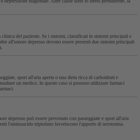
o depressione stagionale. Altre cause sono lo stress permanente, la
linica del paziente. Se i sintomi, classificati in sintomi principali e
, oltre all'umore depresso devono essere presenti due sintomi principali
).
giate, sport all'aria aperta o una dieta ricca di carboidrati e
onsultare un medico. In questo caso si possono utilizzare farmaci
farmaci.
more depresso può essere prevenuto con passeggiate e sport all'aria
enenti l'aminoacido triptofano favoriscono l'apporto di serotonina.