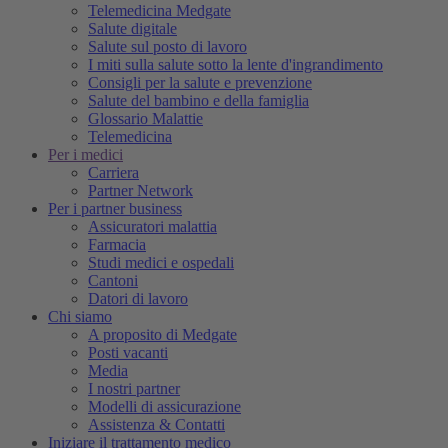
Telemedicina Medgate
Salute digitale
Salute sul posto di lavoro
I miti sulla salute sotto la lente d'ingrandimento
Consigli per la salute e prevenzione
Salute del bambino e della famiglia
Glossario Malattie
Telemedicina
Per i medici
Carriera
Partner Network
Per i partner business
Assicuratori malattia
Farmacia
Studi medici e ospedali
Cantoni
Datori di lavoro
Chi siamo
A proposito di Medgate
Posti vacanti
Media
I nostri partner
Modelli di assicurazione
Assistenza & Contatti
Iniziare il trattamento medico