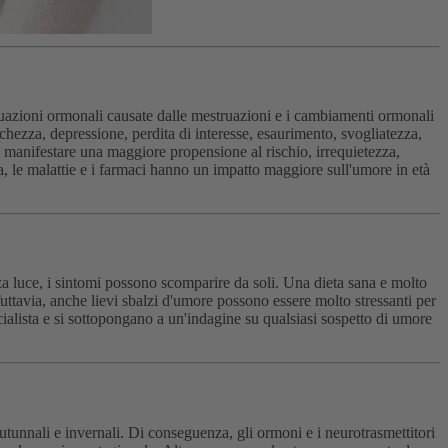
tuazioni ormonali causate dalle mestruazioni e i cambiamenti ormonali
chezza, depressione, perdita di interesse, esaurimento, svogliatezza,
he manifestare una maggiore propensione al rischio, irrequietezza,
, le malattie e i farmaci hanno un impatto maggiore sull'umore in età
a luce, i sintomi possono scomparire da soli. Una dieta sana e molto
 Tuttavia, anche lievi sbalzi d'umore possono essere molto stressanti per
ialista e si sottopongano a un'indagine su qualsiasi sospetto di umore
utunnali e invernali. Di conseguenza, gli ormoni e i neurotrasmettitori