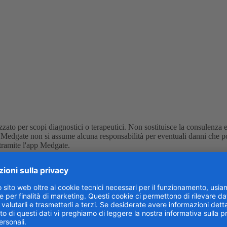
zato per scopi diagnostici o terapeutici. Non sostituisce la consulenza 
 Medgate non si assume alcuna responsabilità per eventuali danni che po
 tramite l'app Medgate.
ornate più corte e il clima freddo e umido influiscono sull'umore. Le per
ointestinali. L'umore basso persistente può portare le persone colpite a lim
he le donne hanno maggiori probabilità di soffrire dei sintomi tipici de
 la morte di una persona cara.