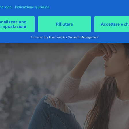
i stati depressivi e quindi la depressione stagionale o invernale sono cla
 persone colpite prendano sul serio i sintomi, contattino tempestivament