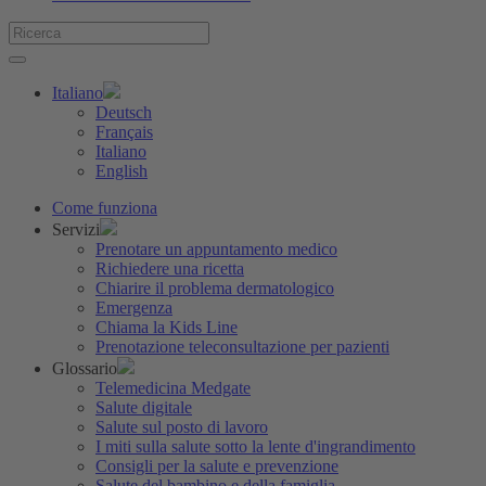
Italiano
Deutsch
Français
Italiano
English
Come funziona
Servizi
Prenotare un appuntamento medico
Richiedere una ricetta
Chiarire il problema dermatologico
Emergenza
Chiama la Kids Line
Prenotazione teleconsultazione per pazienti
Glossario
Telemedicina Medgate
Salute digitale
Salute sul posto di lavoro
I miti sulla salute sotto la lente d'ingrandimento
Consigli per la salute e prevenzione
Salute del bambino e della famiglia