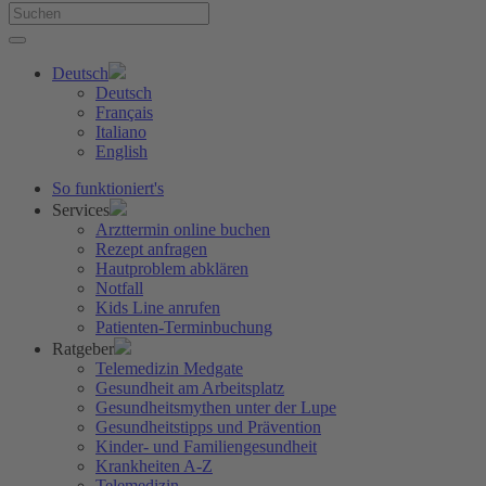
Deutsch
Deutsch
Français
Italiano
English
So funktioniert's
Services
Arzttermin online buchen
Rezept anfragen
Hautproblem abklären
Notfall
Kids Line anrufen
Patienten-Terminbuchung
Ratgeber
Telemedizin Medgate
Gesundheit am Arbeitsplatz
Gesundheitsmythen unter der Lupe
Gesundheitstipps und Prävention
Kinder- und Familiengesundheit
Krankheiten A-Z
Telemedizin