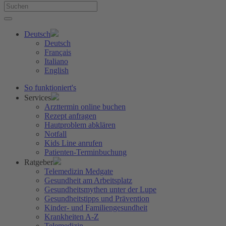
Deutsch
Deutsch
Français
Italiano
English
So funktioniert's
Services
Arzttermin online buchen
Rezept anfragen
Hautproblem abklären
Notfall
Kids Line anrufen
Patienten-Terminbuchung
Ratgeber
Telemedizin Medgate
Gesundheit am Arbeitsplatz
Gesundheitsmythen unter der Lupe
Gesundheitstipps und Prävention
Kinder- und Familiengesundheit
Krankheiten A-Z
Telemedizin