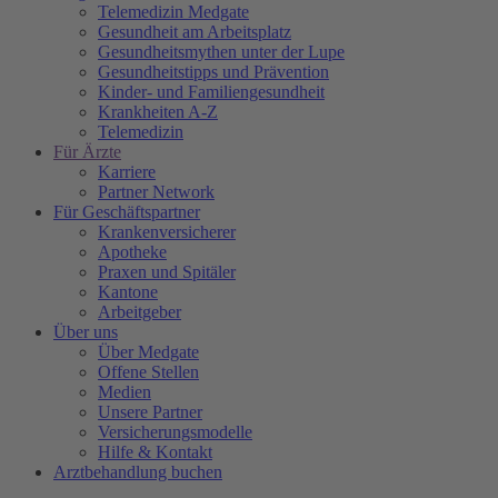
Telemedizin Medgate
Gesundheit am Arbeitsplatz
Gesundheitsmythen unter der Lupe
Gesundheitstipps und Prävention
Kinder- und Familiengesundheit
Krankheiten A-Z
Telemedizin
Für Ärzte
Karriere
Partner Network
Für Geschäftspartner
Krankenversicherer
Apotheke
Praxen und Spitäler
Kantone
Arbeitgeber
Über uns
Über Medgate
Offene Stellen
Medien
Unsere Partner
Versicherungsmodelle
Hilfe & Kontakt
Arztbehandlung buchen