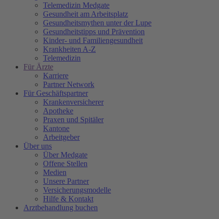
Telemedizin Medgate
Gesundheit am Arbeitsplatz
Gesundheitsmythen unter der Lupe
Gesundheitstipps und Prävention
Kinder- und Familiengesundheit
Krankheiten A-Z
Telemedizin
Für Ärzte
Karriere
Partner Network
Für Geschäftspartner
Krankenversicherer
Apotheke
Praxen und Spitäler
Kantone
Arbeitgeber
Über uns
Über Medgate
Offene Stellen
Medien
Unsere Partner
Versicherungsmodelle
Hilfe & Kontakt
Arztbehandlung buchen