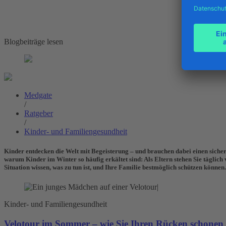
Blogbeiträge lesen
Medgate
/
Ratgeber
/
Kinder- und Familiengesundheit
Kinder entdecken die Welt mit Begeisterung – und brauchen dabei einen siche
warum Kinder im Winter so häufig erkältet sind: Als Eltern stehen Sie täglic
Situation wissen, was zu tun ist, und Ihre Familie bestmöglich schützen können.
Kinder- und Familiengesundheit
Velotour im Sommer – wie Sie Ihren Rücken schonen