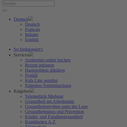
Deutsch
Deutsch
Français
Italiano
English
So funktioniert's
Services
Arzttermin online buchen
Rezept anfragen
Hautproblem abklären
Notfall
Kids Line anrufen
Patienten-Terminbuchung
Ratgeber
Telemedizin Medgate
Gesundheit am Arbeitsplatz
Gesundheitsmythen unter der Lupe
Gesundheitstipps und Prävention
Kinder- und Familiengesundheit
Krankheiten A-Z
Telemedizin