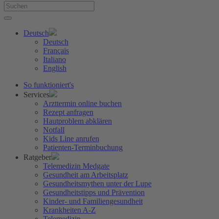
Deutsch
Deutsch
Français
Italiano
English
So funktioniert's
Services
Arzttermin online buchen
Rezept anfragen
Hautproblem abklären
Notfall
Kids Line anrufen
Patienten-Terminbuchung
Ratgeber
Telemedizin Medgate
Gesundheit am Arbeitsplatz
Gesundheitsmythen unter der Lupe
Gesundheitstipps und Prävention
Kinder- und Familiengesundheit
Krankheiten A-Z
Telemedizin