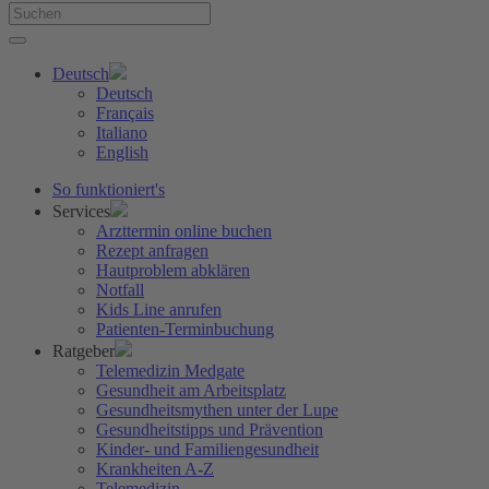
Deutsch
Deutsch
Français
Italiano
English
So funktioniert's
Services
Arzttermin online buchen
Rezept anfragen
Hautproblem abklären
Notfall
Kids Line anrufen
Patienten-Terminbuchung
Ratgeber
Telemedizin Medgate
Gesundheit am Arbeitsplatz
Gesundheitsmythen unter der Lupe
Gesundheitstipps und Prävention
Kinder- und Familiengesundheit
Krankheiten A-Z
Telemedizin