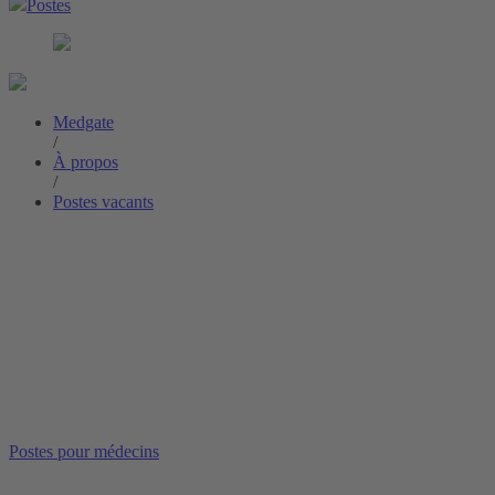
Postes
Medgate
/
À propos
/
Postes vacants
Postes pour médecins