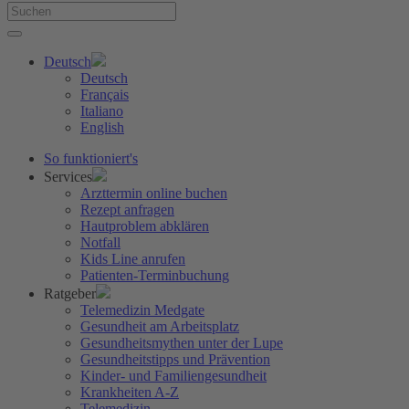
Deutsch
Deutsch
Français
Italiano
English
So funktioniert's
Services
Arzttermin online buchen
Rezept anfragen
Hautproblem abklären
Notfall
Kids Line anrufen
Patienten-Terminbuchung
Ratgeber
Telemedizin Medgate
Gesundheit am Arbeitsplatz
Gesundheitsmythen unter der Lupe
Gesundheitstipps und Prävention
Kinder- und Familiengesundheit
Krankheiten A-Z
Telemedizin